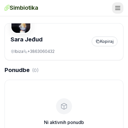
Simbiotika
Sara Jeđud
Kopiraj
Ibiza
+3863060432
Ponudbe
(
0
)
Ni aktivnih ponudb