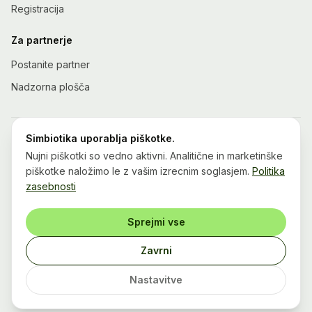
Registracija
Za partnerje
Postanite partner
Nadzorna plošča
Simbiotika uporablja piškotke.
Nujni piškotki so vedno aktivni. Analitične in marketinške
piškotke naložimo le z vašim izrecnim soglasjem.
Politika
Projekt je sofinanciran v znesku 11.244,80 EUR.
zasebnosti
Sprejmi vse
Simbiotika so.p.
·
Polje 59, Bohinj
·
Davčna št.: SI78693772
·
info@simbiotika.eu
Zavrni
©
2026
Simbiotika.
Vse pravice pridržane.
O nas
Pogoji uporabe
Nastavitve
Zasebnost