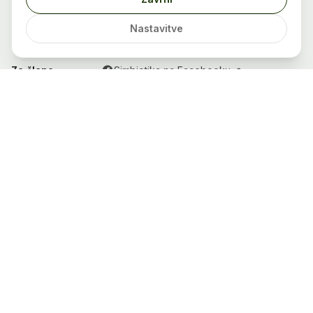
Simbiotika
Nastavitve
Doživetja, ki vas premaknejo, in skupnost, ki vas podpre.
Za člane
Simbiotika na Facebooku ↗
Vse ponudbe
Kako deluje
Registracija
Za partnerje
Postanite partner
Nadzorna plošča
Projekt je sofinanciran v znesku 11.244,80 EUR.